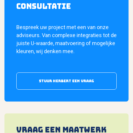
CONSULTATIE
Bespreek uw project met een van onze
adviseurs. Van complexe integraties tot de
juiste U-waarde, maatvoering of mogelijke
kleuren, wij denken mee.
Stuur Herbert een vraag
VRAAG EEN MAATWERK