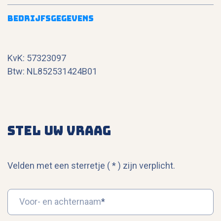
Bedrijfsgegevens
KvK: 57323097
Btw: NL852531424B01
Stel uw vraag
Call me back by fax
Velden met een sterretje (
*
) zijn verplicht.
Voor- en achternaam
*