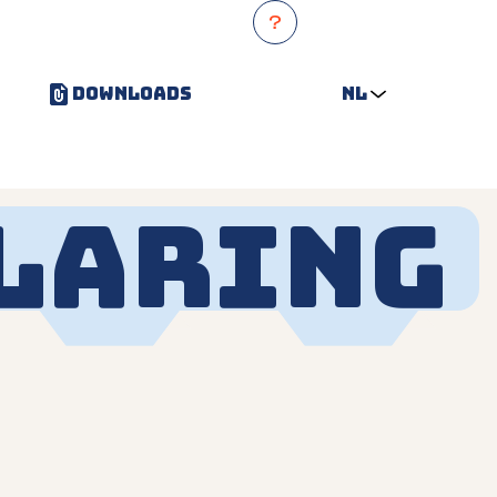
Downloads
nl
laring