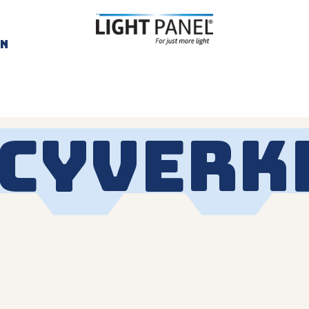
Naar hoofdinhoud
en
LightPanel
cyverk