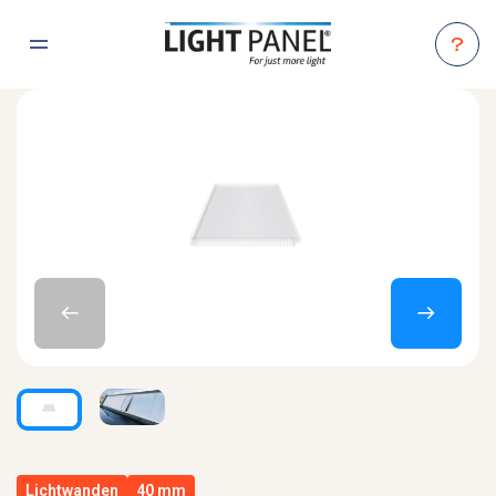
Naar hoofdinhoud
Menu
LightPanel
Vorige
Volgende
Lichtwanden
40 mm