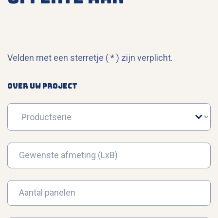
Call me back by fax
Velden met een sterretje (
*
) zijn verplicht.
OVER UW PROJECT
Productserie
Gewenste afmeting (LxB)
Aantal panelen