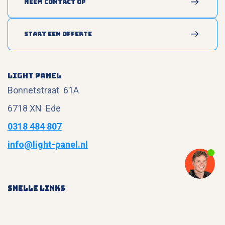
Neem contact op
Start een offerte
Light panel
Bonnetstraat 61A
6718 XN Ede
0318 484 807
info@light-panel.nl
Snelle links
Producten
Over ons